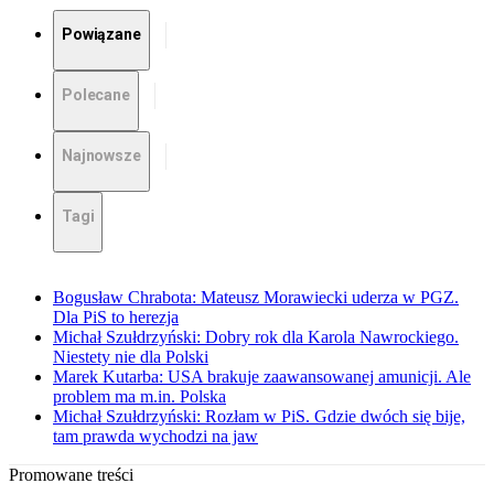
Powiązane
Polecane
Najnowsze
Tagi
Bogusław Chrabota: Mateusz Morawiecki uderza w PGZ.
Dla PiS to herezja
Michał Szułdrzyński: Dobry rok dla Karola Nawrockiego.
Niestety nie dla Polski
Marek Kutarba: USA brakuje zaawansowanej amunicji. Ale
problem ma m.in. Polska
Michał Szułdrzyński: Rozłam w PiS. Gdzie dwóch się bije,
tam prawda wychodzi na jaw
Promowane treści