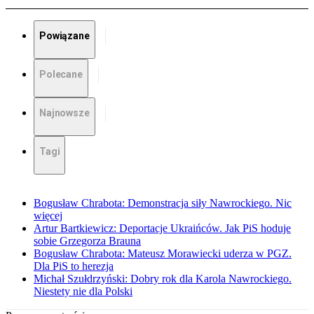
Powiązane
Polecane
Najnowsze
Tagi
Bogusław Chrabota: Demonstracja siły Nawrockiego. Nic
więcej
Artur Bartkiewicz: Deportacje Ukraińców. Jak PiS hoduje
sobie Grzegorza Brauna
Bogusław Chrabota: Mateusz Morawiecki uderza w PGZ.
Dla PiS to herezja
Michał Szułdrzyński: Dobry rok dla Karola Nawrockiego.
Niestety nie dla Polski