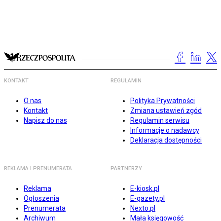
KONTAKT
REGULAMIN
O nas
Polityka Prywatności
Kontakt
Zmiana ustawień zgód
Napisz do nas
Regulamin serwisu
Informacje o nadawcy
Deklaracja dostępności
REKLAMA I PRENUMERATA
PARTNERZY
Reklama
E-kiosk.pl
Ogłoszenia
E-gazety.pl
Prenumerata
Nexto.pl
Archiwum
Mała księgowość