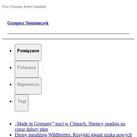
Foto: Fotorzepa, Robert Gardziński
Grzegorz Siemionczyk
Powiązane
Polecane
Najnowsze
Tagi
„Made in Germany” traci w Chinach. Niemcy spadają na
coraz dalszy plan
Drony paraliżują Wildberries. Rosyjski gigant szuka nowych