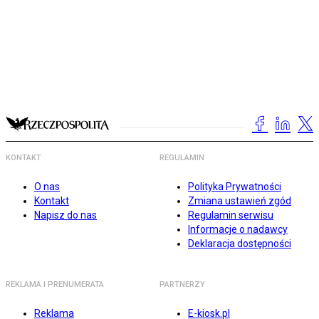
KONTAKT
REGULAMIN
O nas
Polityka Prywatności
Kontakt
Zmiana ustawień zgód
Napisz do nas
Regulamin serwisu
Informacje o nadawcy
Deklaracja dostępności
REKLAMA I PRENUMERATA
PARTNERZY
Reklama
E-kiosk.pl