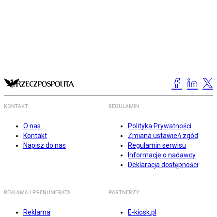
KONTAKT
REGULAMIN
O nas
Polityka Prywatności
Kontakt
Zmiana ustawień zgód
Napisz do nas
Regulamin serwisu
Informacje o nadawcy
Deklaracja dostępności
REKLAMA I PRENUMERATA
PARTNERZY
Reklama
E-kiosk.pl