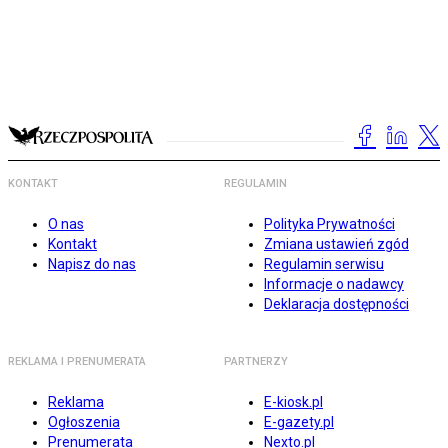
KONTAKT
REGULAMIN
O nas
Polityka Prywatności
Kontakt
Zmiana ustawień zgód
Napisz do nas
Regulamin serwisu
Informacje o nadawcy
Deklaracja dostępności
REKLAMA I PRENUMERATA
PARTNERZY
Reklama
E-kiosk.pl
Ogłoszenia
E-gazety.pl
Prenumerata
Nexto.pl