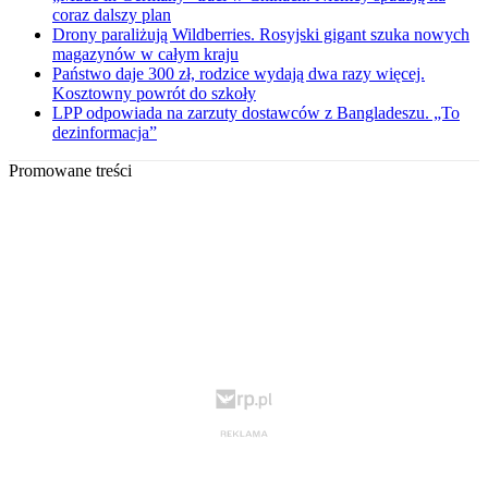
coraz dalszy plan
Drony paraliżują Wildberries. Rosyjski gigant szuka nowych
magazynów w całym kraju
Państwo daje 300 zł, rodzice wydają dwa razy więcej.
Kosztowny powrót do szkoły
LPP odpowiada na zarzuty dostawców z Bangladeszu. „To
dezinformacja”
Promowane treści