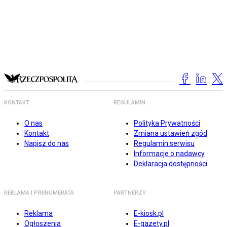
KONTAKT
REGULAMIN
O nas
Polityka Prywatności
Kontakt
Zmiana ustawień zgód
Napisz do nas
Regulamin serwisu
Informacje o nadawcy
Deklaracja dostępności
REKLAMA I PRENUMERATA
PARTNERZY
Reklama
E-kiosk.pl
Ogłoszenia
E-gazety.pl