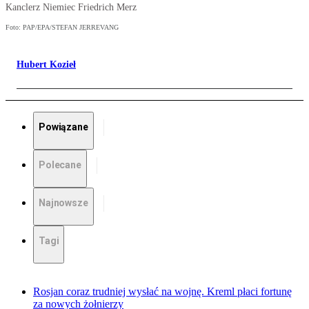
Kanclerz Niemiec Friedrich Merz
Foto: PAP/EPA/STEFAN JERREVANG
Hubert Kozieł
Powiązane
Polecane
Najnowsze
Tagi
Rosjan coraz trudniej wysłać na wojnę. Kreml płaci fortunę
za nowych żołnierzy