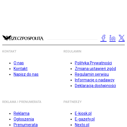
KONTAKT
REGULAMIN
O nas
Polityka Prywatności
Kontakt
Zmiana ustawień zgód
Napisz do nas
Regulamin serwisu
Informacje o nadawcy
Deklaracja dostępności
REKLAMA I PRENUMERATA
PARTNERZY
Reklama
E-kiosk.pl
Ogłoszenia
E-gazety.pl
Prenumerata
Nexto.pl