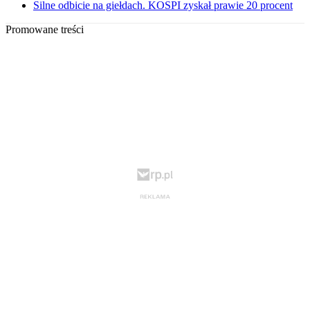
Silne odbicie na giełdach. KOSPI zyskał prawie 20 procent
Promowane treści