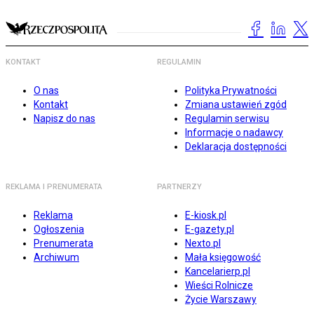
KONTAKT
REGULAMIN
O nas
Polityka Prywatności
Kontakt
Zmiana ustawień zgód
Napisz do nas
Regulamin serwisu
Informacje o nadawcy
Deklaracja dostępności
REKLAMA I PRENUMERATA
PARTNERZY
Reklama
E-kiosk.pl
Ogłoszenia
E-gazety.pl
Prenumerata
Nexto.pl
Archiwum
Mała księgowość
Kancelarierp.pl
Wieści Rolnicze
Życie Warszawy