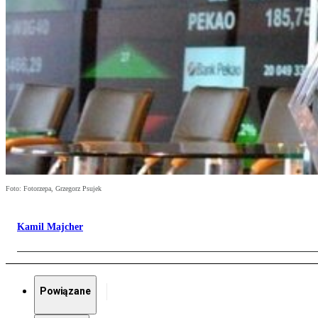
Foto: Fotorzepa, Grzegorz Psujek
Kamil Majcher
Powiązane