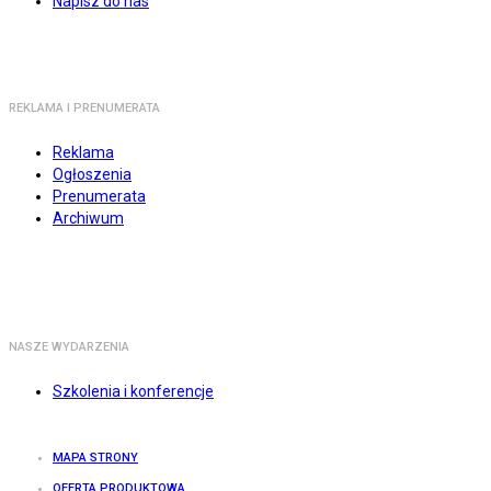
Napisz do nas
REKLAMA I PRENUMERATA
Reklama
Ogłoszenia
Prenumerata
Archiwum
NASZE WYDARZENIA
Szkolenia i konferencje
MAPA STRONY
OFERTA PRODUKTOWA