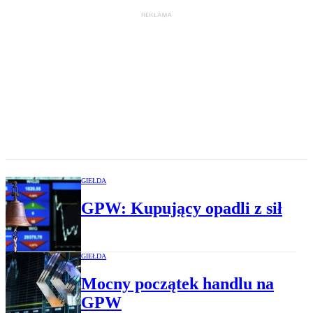
GIEŁDA
GPW: Kupujący opadli z sił
GIEŁDA
Mocny początek handlu na
GPW