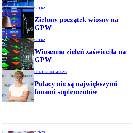
GIEŁDA
Zielony początek wiosny na
GPW
GIEŁDA
Wiosenna zieleń zaświeciła na
GPW
OPINIE EKONOMICZNE
Polacy nie są największymi
fanami suplementów
BIZNES