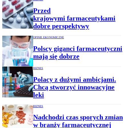
Przed
krajowymi farmaceutykami
dobre perspektywy
OPINIE EKONOMICZNE
Polscy giganci farmaceutyczni
mają się dobrze
BIZNES
Polacy z dużymi ambicjami.
Chcą stworzyć innowacyjne
leki
BIZNES
Nadchodzi czas sporych zmian
w branży farmaceutycznej