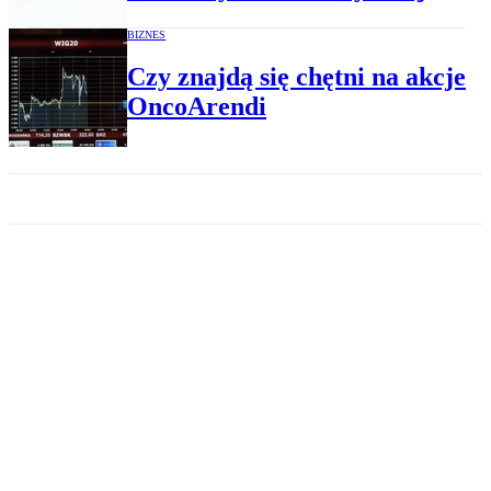
BIZNES
Czy znajdą się chętni na akcje
OncoArendi
GIEŁDA
Czy WIG20 oddali się od 2300
pkt?
GIEŁDA
Udany finisz niedźwiedzi