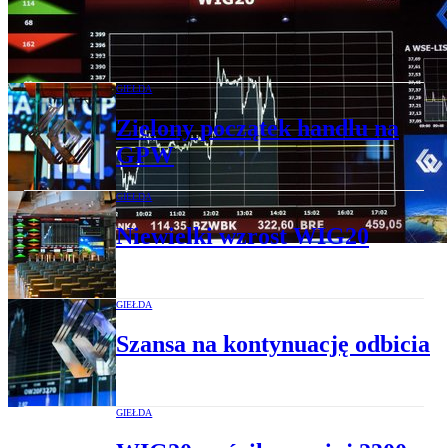
Zielona sesja w Europie
GIEŁDA
Zielony początek handlu na
GPW
GIEŁDA
Niewielki wzrost WIG20
GIEŁDA
Szansa na kontynuację odbicia
GIEŁDA