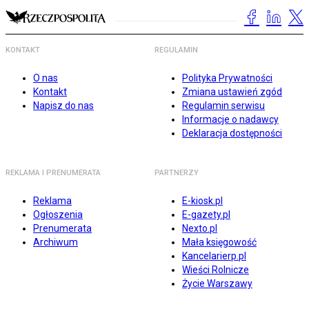
KONTAKT
REGULAMIN
O nas
Polityka Prywatności
Kontakt
Zmiana ustawień zgód
Napisz do nas
Regulamin serwisu
Informacje o nadawcy
Deklaracja dostępności
REKLAMA I PRENUMERATA
PARTNERZY
Reklama
E-kiosk.pl
Ogłoszenia
E-gazety.pl
Prenumerata
Nexto.pl
Archiwum
Mała księgowość
Kancelarierp.pl
Wieści Rolnicze
Życie Warszawy