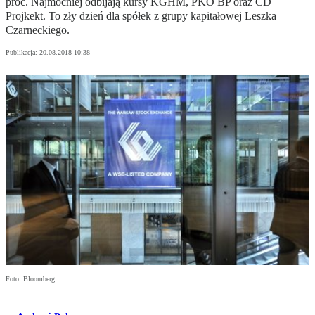
proc. Najmocniej odbijają kursy KGHM, PKO BP oraz CD
Projkekt. To zły dzień dla spółek z grupy kapitałowej Leszka
Czarneckiego.
Publikacja:
20.08.2018 10:38
Foto: Bloomberg