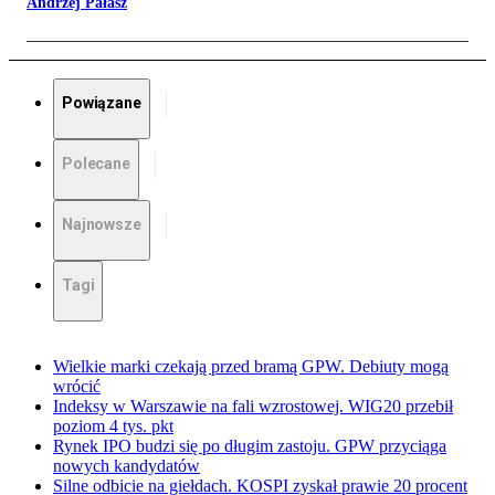
Andrzej Pałasz
Powiązane
Polecane
Najnowsze
Tagi
Wielkie marki czekają przed bramą GPW. Debiuty mogą
wrócić
Indeksy w Warszawie na fali wzrostowej. WIG20 przebił
poziom 4 tys. pkt
Rynek IPO budzi się po długim zastoju. GPW przyciąga
nowych kandydatów
Silne odbicie na giełdach. KOSPI zyskał prawie 20 procent