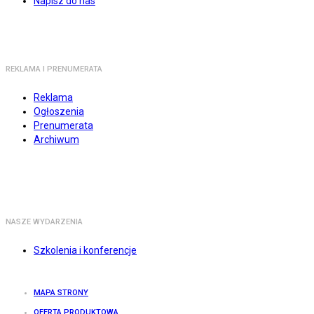
Napisz do nas
REKLAMA I PRENUMERATA
Reklama
Ogłoszenia
Prenumerata
Archiwum
NASZE WYDARZENIA
Szkolenia i konferencje
MAPA STRONY
OFERTA PRODUKTOWA