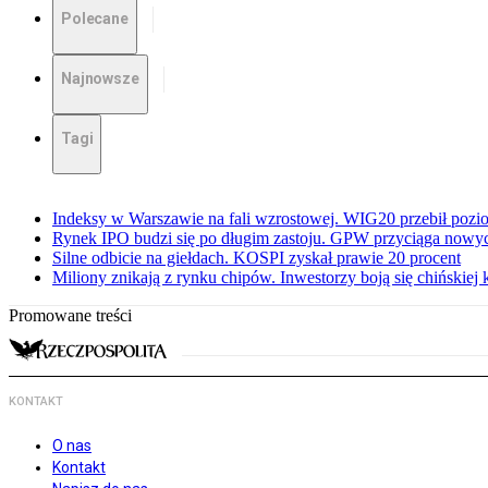
Polecane
Najnowsze
Tagi
Indeksy w Warszawie na fali wzrostowej. WIG20 przebił pozio
Rynek IPO budzi się po długim zastoju. GPW przyciąga now
Silne odbicie na giełdach. KOSPI zyskał prawie 20 procent
Miliony znikają z rynku chipów. Inwestorzy boją się chińskiej 
Promowane treści
KONTAKT
O nas
Kontakt