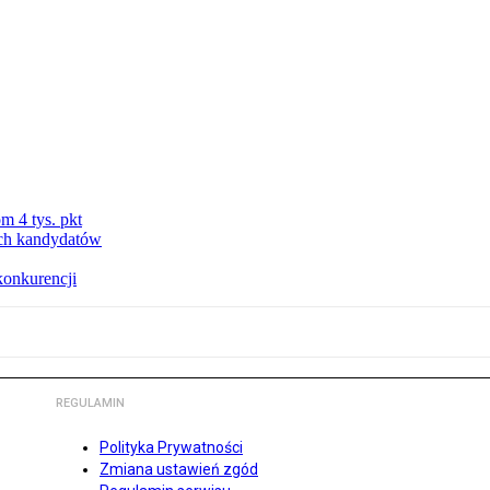
m 4 tys. pkt
ych kandydatów
konkurencji
REGULAMIN
Polityka Prywatności
Zmiana ustawień zgód