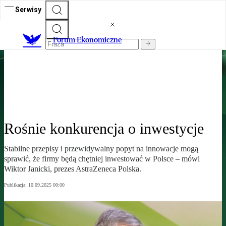
Serwisy
Forum Ekonomiczne
Forum Ekonomiczne
„Rzeczpospolita” na Forum Ekonomicznym w Karpaczu 2025
Rośnie konkurencja o inwestycje
Stabilne przepisy i przewidywalny popyt na innowacje mogą
sprawić, że firmy będą chętniej inwestować w Polsce – mówi
Wiktor Janicki, prezes AstraZeneca Polska.
Publikacja:
10.09.2025 00:00