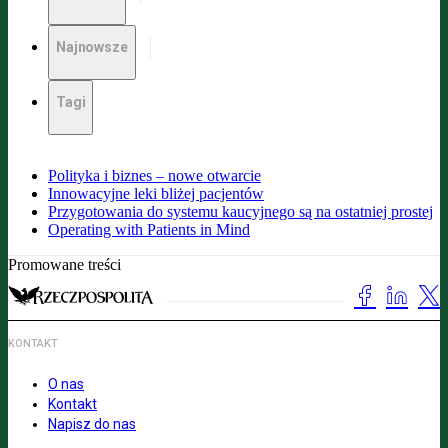
Najnowsze
Tagi
Polityka i biznes – nowe otwarcie
Innowacyjne leki bliżej pacjentów
Przygotowania do systemu kaucyjnego są na ostatniej prostej
Operating with Patients in Mind
Promowane treści
KONTAKT
O nas
Kontakt
Napisz do nas