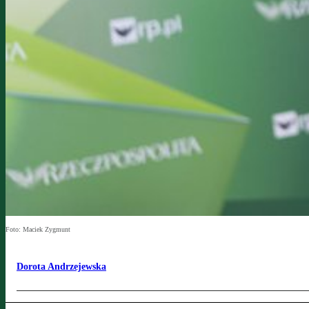
Foto: Maciek Zygmunt
Dorota Andrzejewska