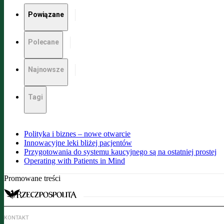
Powiązane
Polecane
Najnowsze
Tagi
Polityka i biznes – nowe otwarcie
Innowacyjne leki bliżej pacjentów
Przygotowania do systemu kaucyjnego są na ostatniej prostej
Operating with Patients in Mind
Promowane treści
KONTAKT