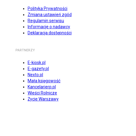
Polityka Prywatności
Zmiana ustawień zgód
Regulamin serwisu
Informacje o nadawcy
Deklaracja dostępności
PARTNERZY
E-kiosk.pl
E-gazety.pl
Nexto.pl
Mała księgowość
Kancelarierp.pl
Wieści Rolnicze
Życie Warszawy