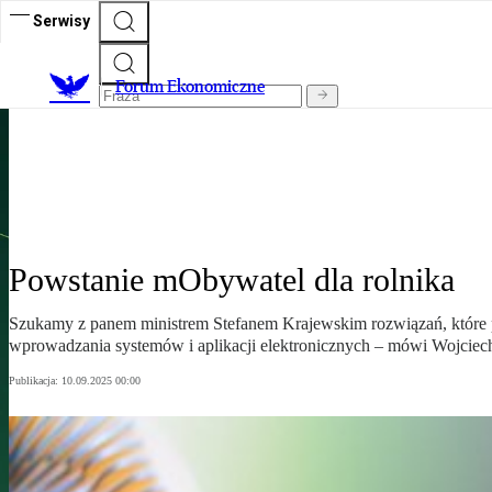
Serwisy
Forum Ekonomiczne
Forum Ekonomiczne
„Rzeczpospolita” na Forum Ekonomicznym w Karpaczu 2025
Powstanie mObywatel dla rolnika
Szukamy z panem ministrem Stefanem Krajewskim rozwiązań, które 
wprowadzania systemów i aplikacji elektronicznych – mówi Wojciech 
Publikacja:
10.09.2025 00:00