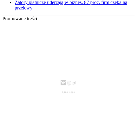
Zatory płatnicze uderzają w biznes. 87 proc. firm czeka na
przelewy
Promowane treści