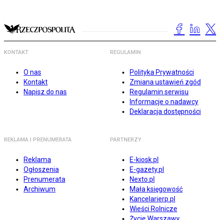
KONTAKT
REGULAMIN
O nas
Polityka Prywatności
Kontakt
Zmiana ustawień zgód
Napisz do nas
Regulamin serwisu
Informacje o nadawcy
Deklaracja dostępności
REKLAMA I PRENUMERATA
PARTNERZY
Reklama
E-kiosk.pl
Ogłoszenia
E-gazety.pl
Prenumerata
Nexto.pl
Archiwum
Mała księgowość
Kancelarierp.pl
Wieści Rolnicze
Życie Warszawy