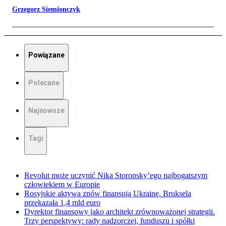
Grzegorz Siemionczyk
Powiązane
Polecane
Najnowsze
Tagi
Revolut może uczynić Nika Storonsky’ego najbogatszym
człowiekiem w Europie
Rosyjskie aktywa znów finansują Ukrainę. Bruksela
przekazała 1,4 mld euro
Dyrektor finansowy jako architekt zrównoważonej strategii.
Trzy perspektywy: rady nadzorczej, funduszu i spółki