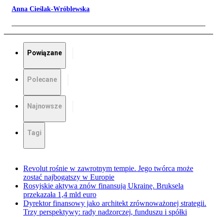
Anna Cieślak-Wróblewska
Powiązane
Polecane
Najnowsze
Tagi
Revolut rośnie w zawrotnym tempie. Jego twórca może
zostać najbogatszy w Europie
Rosyjskie aktywa znów finansują Ukrainę. Bruksela
przekazała 1,4 mld euro
Dyrektor finansowy jako architekt zrównoważonej strategii.
Trzy perspektywy: rady nadzorczej, funduszu i spółki