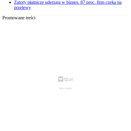
Zatory płatnicze uderzają w biznes. 87 proc. firm czeka na
przelewy
Promowane treści