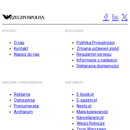
KONTAKT
REGULAMIN
O nas
Polityka Prywatności
Kontakt
Zmiana ustawień zgód
Napisz do nas
Regulamin serwisu
Informacje o nadawcy
Deklaracja dostępności
REKLAMA I PRENUMERATA
PARTNERZY
Reklama
E-kiosk.pl
Ogłoszenia
E-gazety.pl
Prenumerata
Nexto.pl
Archiwum
Mała księgowość
Kancelarierp.pl
Wieści Rolnicze
Życie Warszawy