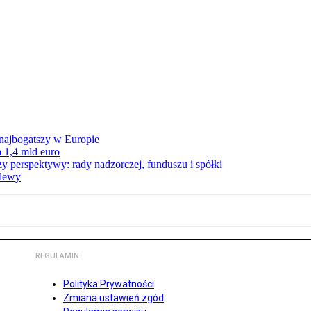
 najbogatszy w Europie
 1,4 mld euro
zy perspektywy: rady nadzorczej, funduszu i spółki
elewy
REGULAMIN
Polityka Prywatności
Zmiana ustawień zgód