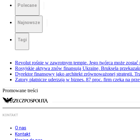
Polecane
Najnowsze
Tagi
Revolut rośnie w zawrotnym tempie. Jego twórca może zostać
Rosyjskie aktywa znów finansują Ukrainę. Bruksela przekazała
Dyrektor finansowy jako architekt zrównoważonej strategii. Tr
Zatory płatnicze uderzają w biznes. 87 proc. firm czeka na prz
Promowane treści
KONTAKT
O nas
Kontakt