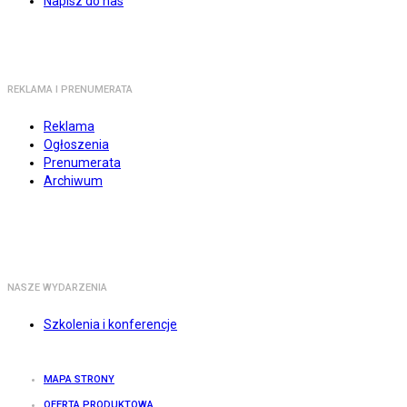
Napisz do nas
REKLAMA I PRENUMERATA
Reklama
Ogłoszenia
Prenumerata
Archiwum
NASZE WYDARZENIA
Szkolenia i konferencje
MAPA STRONY
OFERTA PRODUKTOWA