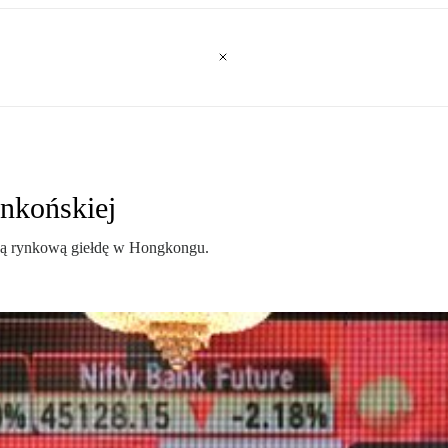
nkońskiej
cją rynkową giełdę w Hongkongu.