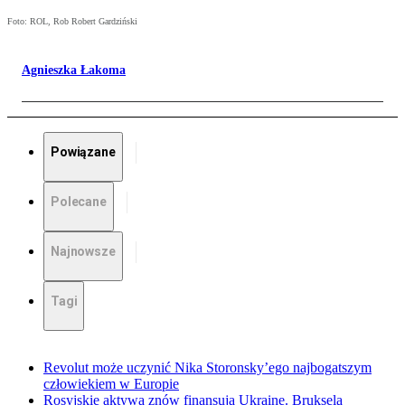
Foto: ROL, Rob Robert Gardziński
Agnieszka Łakoma
Powiązane
Polecane
Najnowsze
Tagi
Revolut może uczynić Nika Storonsky’ego najbogatszym
człowiekiem w Europie
Rosyjskie aktywa znów finansują Ukrainę. Bruksela