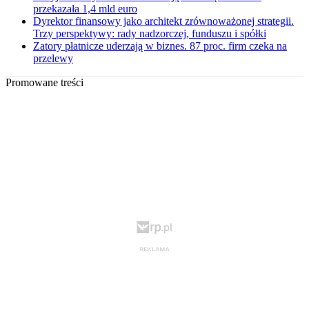
przekazała 1,4 mld euro
Dyrektor finansowy jako architekt zrównoważonej strategii.
Trzy perspektywy: rady nadzorczej, funduszu i spółki
Zatory płatnicze uderzają w biznes. 87 proc. firm czeka na
przelewy
Promowane treści