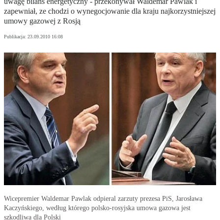
uwagę bilans energetyczny - przekonywał Waldemar Pawlak i
zapewniał, ze chodzi o wynegocjowanie dla kraju najkorzystniejszej
umowy gazowej z Rosją
Publikacja:
23.09.2010 16:08
Wicepremier Waldemar Pawlak odpieral zarzuty prezesa PiS, Jarosława
Kaczyńskiego, według którego polsko-rosyjska umowa gazowa jest
szkodliwa dla Polski