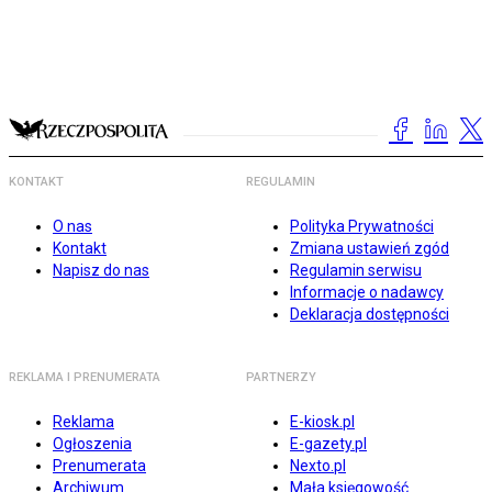
KONTAKT
REGULAMIN
O nas
Polityka Prywatności
Kontakt
Zmiana ustawień zgód
Napisz do nas
Regulamin serwisu
Informacje o nadawcy
Deklaracja dostępności
REKLAMA I PRENUMERATA
PARTNERZY
Reklama
E-kiosk.pl
Ogłoszenia
E-gazety.pl
Prenumerata
Nexto.pl
Archiwum
Mała księgowość