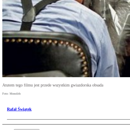
Atutem tego filmu jest przede wszystkim gwiazdorska obsada
Foto: Monolith
Rafał Świątek