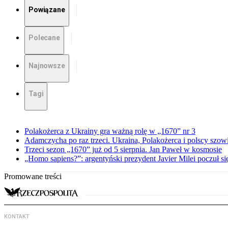
Powiązane
Polecane
Najnowsze
Tagi
Polakożerca z Ukrainy gra ważną rolę w „1670” nr 3
Adamczycha po raz trzeci. Ukraina, Polakożerca i polscy szow
Trzeci sezon „1670” już od 5 sierpnia. Jan Paweł w kosmosie
„Homo sapiens?”: argentyński prezydent Javier Milei poczuł si
Promowane treści
KONTAKT