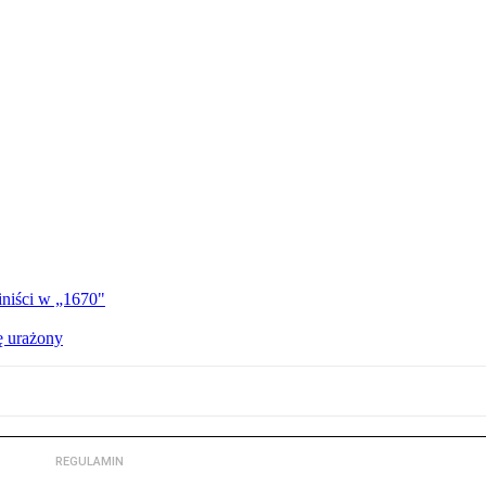
iniści w „1670"
ę urażony
REGULAMIN