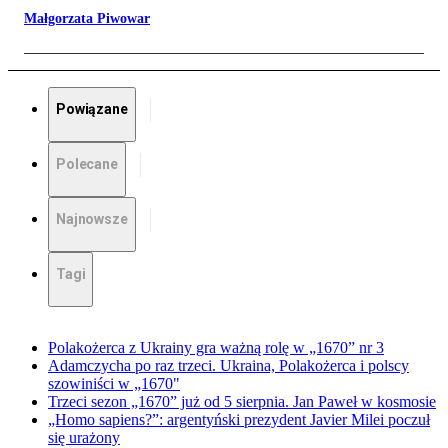
Małgorzata Piwowar
Powiązane
Polecane
Najnowsze
Tagi
Polakożerca z Ukrainy gra ważną rolę w „1670” nr 3
Adamczycha po raz trzeci. Ukraina, Polakożerca i polscy
szowiniści w „1670"
Trzeci sezon „1670” już od 5 sierpnia. Jan Paweł w kosmosie
„Homo sapiens?”: argentyński prezydent Javier Milei poczuł
się urażony