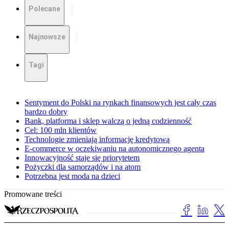
Polecane
Najnowsze
Tagi
Sentyment do Polski na rynkach finansowych jest cały czas
bardzo dobry
Bank, platforma i sklep walczą o jedną codzienność
Cel: 100 mln klientów
Technologie zmieniają informację kredytową
E-commerce w oczekiwaniu na autonomicznego agenta
Innowacyjność staje się priorytetem
Pożyczki dla samorządów i na atom
Potrzebna jest moda na dzieci
Promowane treści