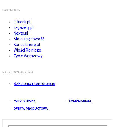
PARTNERZY
E-kiosk.pl
E-gazety.pl
Nexto.pl
Mała księgowość
Kancelarierp.pl
Wieści Rolnicze
Życie Warszawy
NASZE WYDARZENIA
Szkolenia i konferencje
MAPA STRONY
KALENDARIUM
OFERTA PRODUKTOWA