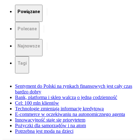
Powiązane
Polecane
Najnowsze
Tagi
Sentyment do Polski na rynkach finansowych jest cały czas
bardzo dobry
Bank, platforma i sklep walczą o jedną codzienność
Cel: 100 mln klientów
Technologie zmieniają informację kredytową
E-commerce w oczekiwaniu na autonomicznego agenta
Innowacyjność staje się priorytetem
Pożyczki dla samorządów i na atom
Potrzebna jest moda na dzieci