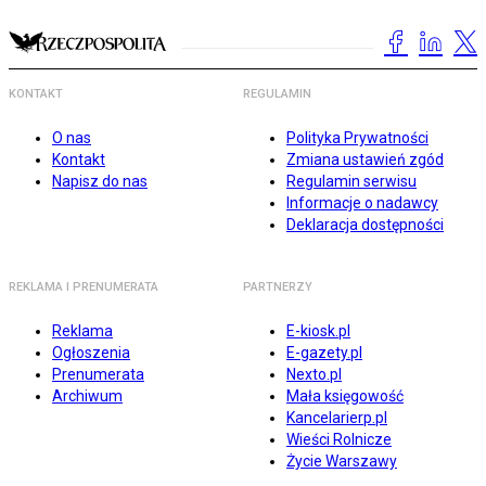
KONTAKT
REGULAMIN
O nas
Polityka Prywatności
Kontakt
Zmiana ustawień zgód
Napisz do nas
Regulamin serwisu
Informacje o nadawcy
Deklaracja dostępności
REKLAMA I PRENUMERATA
PARTNERZY
Reklama
E-kiosk.pl
Ogłoszenia
E-gazety.pl
Prenumerata
Nexto.pl
Archiwum
Mała księgowość
Kancelarierp.pl
Wieści Rolnicze
Życie Warszawy