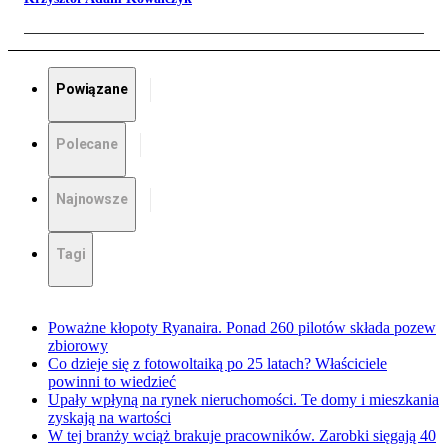
Powiązane
Polecane
Najnowsze
Tagi
Poważne kłopoty Ryanaira. Ponad 260 pilotów składa pozew
zbiorowy
Co dzieje się z fotowoltaiką po 25 latach? Właściciele
powinni to wiedzieć
Upały wpłyną na rynek nieruchomości. Te domy i mieszkania
zyskają na wartości
W tej branży wciąż brakuje pracowników. Zarobki sięgają 40