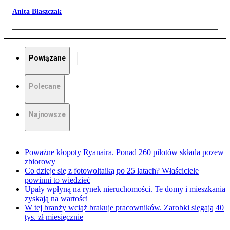
Anita Błaszczak
Powiązane
Polecane
Najnowsze
Poważne kłopoty Ryanaira. Ponad 260 pilotów składa pozew
zbiorowy
Co dzieje się z fotowoltaiką po 25 latach? Właściciele
powinni to wiedzieć
Upały wpłyną na rynek nieruchomości. Te domy i mieszkania
zyskają na wartości
W tej branży wciąż brakuje pracowników. Zarobki sięgają 40
tys. zł miesięcznie