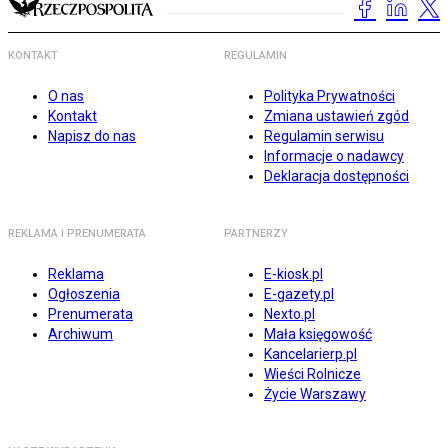
KONTAKT
REGULAMIN
O nas
Polityka Prywatności
Kontakt
Zmiana ustawień zgód
Napisz do nas
Regulamin serwisu
Informacje o nadawcy
Deklaracja dostępności
REKLAMA I PRENUMERATA
PARTNERZY
Reklama
E-kiosk.pl
Ogłoszenia
E-gazety.pl
Prenumerata
Nexto.pl
Archiwum
Mała księgowość
Kancelarierp.pl
Wieści Rolnicze
Życie Warszawy