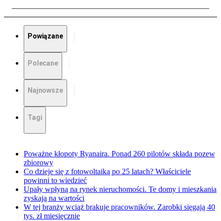
Powiązane
Polecane
Najnowsze
Tagi
Poważne kłopoty Ryanaira. Ponad 260 pilotów składa pozew
zbiorowy
Co dzieje się z fotowoltaiką po 25 latach? Właściciele
powinni to wiedzieć
Upały wpłyną na rynek nieruchomości. Te domy i mieszkania
zyskają na wartości
W tej branży wciąż brakuje pracowników. Zarobki sięgają 40
tys. zł miesięcznie