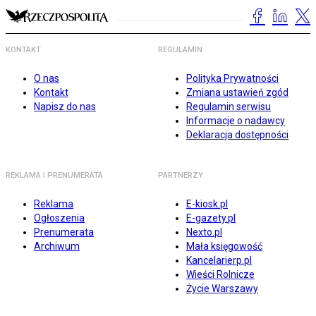
KONTAKT
REGULAMIN
O nas
Polityka Prywatności
Kontakt
Zmiana ustawień zgód
Napisz do nas
Regulamin serwisu
Informacje o nadawcy
Deklaracja dostępności
REKLAMA I PRENUMERATA
PARTNERZY
Reklama
E-kiosk.pl
Ogłoszenia
E-gazety.pl
Prenumerata
Nexto.pl
Archiwum
Mała księgowość
Kancelarierp.pl
Wieści Rolnicze
Życie Warszawy