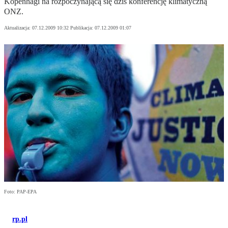
Kopenhagi na rozpoczynającą się dziś konferencję klimatyczną
ONZ.
Aktualizacja:
07.12.2009 10:32
Publikacja:
07.12.2009 01:07
Foto: PAP-EPA
rp.pl