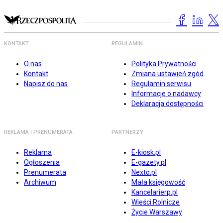
KONTAKT
REGULAMIN
O nas
Polityka Prywatności
Kontakt
Zmiana ustawień zgód
Napisz do nas
Regulamin serwisu
Informacje o nadawcy
Deklaracja dostępności
REKLAMA I PRENUMERATA
PARTNERZY
Reklama
E-kiosk.pl
Ogłoszenia
E-gazety.pl
Prenumerata
Nexto.pl
Archiwum
Mała księgowość
Kancelarierp.pl
Wieści Rolnicze
Życie Warszawy