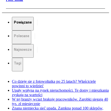
Powiązane
Polecane
Najnowsze
Tagi
Co dzieje się z fotowoltaiką po 25 latach? Właściciele
powinni to wiedzieć
Upały wpłyną na rynek nieruchomości. Te domy i mieszkania
zyskają na wartości
W tej branży wciąż brakuje pracowników. Zarobki sięgają 40
tys. zł miesięcznie
Znana niemiecka sieć upada. Zamkną ponad 100 sklepów,