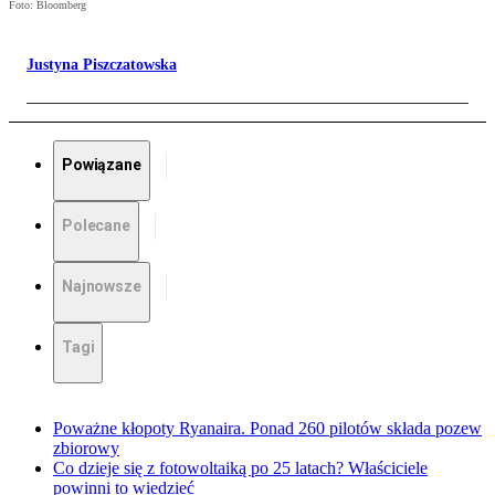
Foto: Bloomberg
Justyna Piszczatowska
Powiązane
Polecane
Najnowsze
Tagi
Poważne kłopoty Ryanaira. Ponad 260 pilotów składa pozew
zbiorowy
Co dzieje się z fotowoltaiką po 25 latach? Właściciele
powinni to wiedzieć