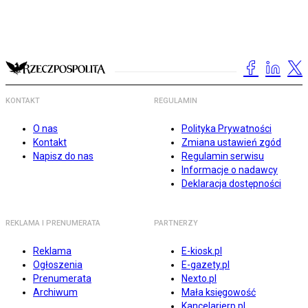
KONTAKT
REGULAMIN
O nas
Polityka Prywatności
Kontakt
Zmiana ustawień zgód
Napisz do nas
Regulamin serwisu
Informacje o nadawcy
Deklaracja dostępności
REKLAMA I PRENUMERATA
PARTNERZY
Reklama
E-kiosk.pl
Ogłoszenia
E-gazety.pl
Prenumerata
Nexto.pl
Archiwum
Mała księgowość
Kancelarierp.pl