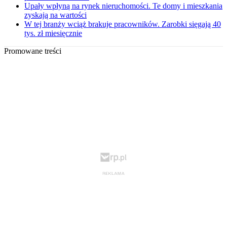
Upały wpłyną na rynek nieruchomości. Te domy i mieszkania
zyskają na wartości
W tej branży wciąż brakuje pracowników. Zarobki sięgają 40
tys. zł miesięcznie
Promowane treści