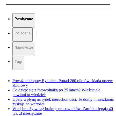
Powiązane
Polecane
Najnowsze
Tagi
Poważne kłopoty Ryanaira. Ponad 260 pilotów składa pozew
zbiorowy
Co dzieje się z fotowoltaiką po 25 latach? Właściciele
powinni to wiedzieć
Upały wpłyną na rynek nieruchomości. Te domy i mieszkania
zyskają na wartości
W tej branży wciąż brakuje pracowników. Zarobki sięgają 40
tys. zł miesięcznie