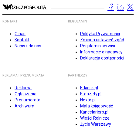
KONTAKT
REGULAMIN
O nas
Polityka Prywatności
Kontakt
Zmiana ustawień zgód
Napisz do nas
Regulamin serwisu
Informacje o nadawcy
Deklaracja dostępności
REKLAMA I PRENUMERATA
PARTNERZY
Reklama
E-kiosk.pl
Ogłoszenia
E-gazety.pl
Prenumerata
Nexto.pl
Archiwum
Mała księgowość
Kancelarierp.pl
Wieści Rolnicze
Życie Warszawy