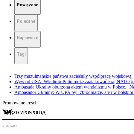
Powiązane
Polecane
Najnowsze
Tagi
Trzy muzułmańskie państwa zacieśniły współpracę wojskową.
Wywiad USA: Władimir Putin może zaatakować kraj NATO już 
Ambasada Ukrainy oburzona aktem wandalizmu w Polsce. „Na
Ambasador Ukrainy: W UPA byli zbrodniarze, ale i w polskim 
Promowane treści
KONTAKT