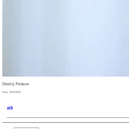
Dmitrij Pieskow
Foto: PAP/EPA
arb