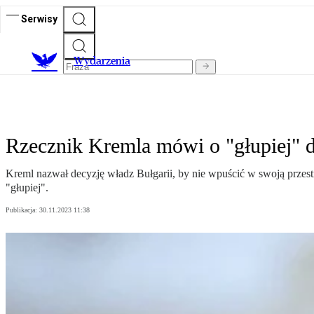
Serwisy
Wydarzenia
Rzecznik Kremla mówi o "głupiej" d
Kreml nazwał decyzję władz Bułgarii, by nie wpuścić w swoją przes
"głupiej".
Publikacja:
30.11.2023 11:38