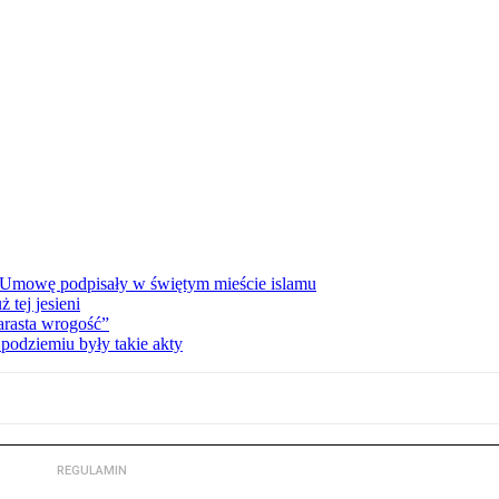
 Umowę podpisały w świętym mieście islamu
tej jesieni
rasta wrogość”
podziemiu były takie akty
REGULAMIN