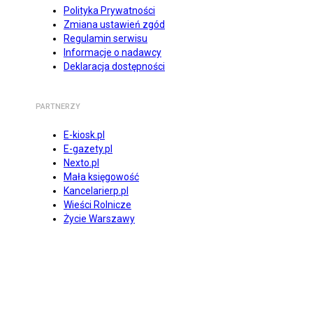
Polityka Prywatności
Zmiana ustawień zgód
Regulamin serwisu
Informacje o nadawcy
Deklaracja dostępności
PARTNERZY
E-kiosk.pl
E-gazety.pl
Nexto.pl
Mała księgowość
Kancelarierp.pl
Wieści Rolnicze
Życie Warszawy