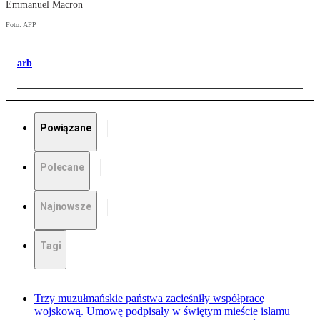
Emmanuel Macron
Foto: AFP
arb
Powiązane
Polecane
Najnowsze
Tagi
Trzy muzułmańskie państwa zacieśniły współpracę
wojskową. Umowę podpisały w świętym mieście islamu