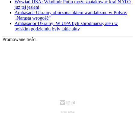
Wywiad USA: Władimir Putin może zaatakować kraj NATO
już tej jesieni
Ambasada Ukrainy oburzona aktem wandalizmu w Polsce.
„Narasta wrogość”
Ambasador Ukrainy: W UPA byli zbrodniarze, ale i w
polskim podziemiu były takie akty
Promowane treści