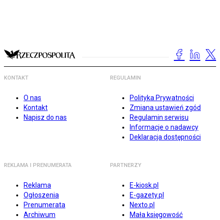
KONTAKT
REGULAMIN
O nas
Polityka Prywatności
Kontakt
Zmiana ustawień zgód
Napisz do nas
Regulamin serwisu
Informacje o nadawcy
Deklaracja dostępności
REKLAMA I PRENUMERATA
PARTNERZY
Reklama
E-kiosk.pl
Ogłoszenia
E-gazety.pl
Prenumerata
Nexto.pl
Archiwum
Mała księgowość