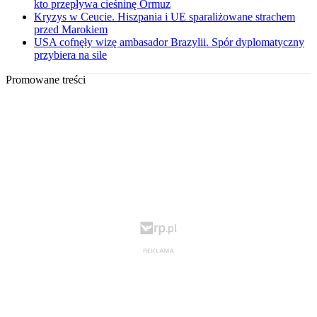
kto przepływa cieśninę Ormuz
Kryzys w Ceucie. Hiszpania i UE sparaliżowane strachem
przed Marokiem
USA cofnęły wizę ambasador Brazylii. Spór dyplomatyczny
przybiera na sile
Promowane treści