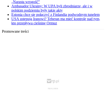
„Narasta wrogość”
Ambasador Ukrainy: W UPA byli zbrodniarze, ale i w
polskim podziemiu były takie akty
Estonia chce się połączyć z Finlandią podwodnym tunelem
USA ustępują Iranowi? Teheran ma mieć kontrolę nad tym,
kto przepływa cieśninę Ormuz
Promowane treści