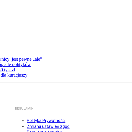
nicy: jest pewne „ale”
, a te polityków
 tys. zł
 dla kuracjuszy
REGULAMIN
Polityka Prywatności
Zmiana ustawień zgód