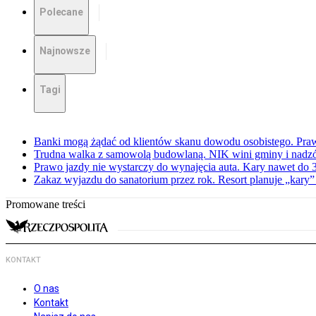
Polecane
Najnowsze
Tagi
Banki mogą żądać od klientów skanu dowodu osobistego. Praw
Trudna walka z samowolą budowlaną. NIK wini gminy i nadzór
Prawo jazdy nie wystarczy do wynajęcia auta. Kary nawet do 30
Zakaz wyjazdu do sanatorium przez rok. Resort planuje „kary”
Promowane treści
KONTAKT
O nas
Kontakt