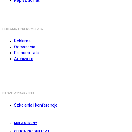
Napisz do nas
REKLAMA I PRENUMERATA
Reklama
Ogłoszenia
Prenumerata
Archiwum
NASZE WYDARZENIA
Szkolenia i konferencje
MAPA STRONY
OFERTA PRODUKTOWA