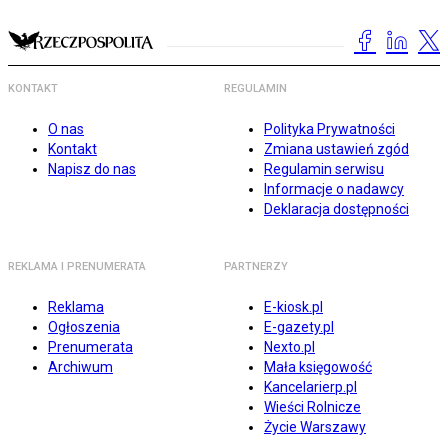
KONTAKT
REGULAMIN
O nas
Polityka Prywatności
Kontakt
Zmiana ustawień zgód
Napisz do nas
Regulamin serwisu
Informacje o nadawcy
Deklaracja dostępności
REKLAMA I PRENUMERATA
PARTNERZY
Reklama
E-kiosk.pl
Ogłoszenia
E-gazety.pl
Prenumerata
Nexto.pl
Archiwum
Mała księgowość
Kancelarierp.pl
Wieści Rolnicze
Życie Warszawy