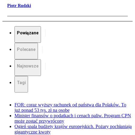
Piotr Rudzki
Powiązane
Polecane
Najnowsze
Tagi
FOR: coraz wyższy rachunek od państwa dla Polaków. To
już ponad 53 tys. zł na osobę
Minister finansów o podatkach i cenach paliw. Program CPN
może zostać przywrócony
Ogień spala budżety krajów europejskich. Pożary pochłaniają
gigantyczne kwoty