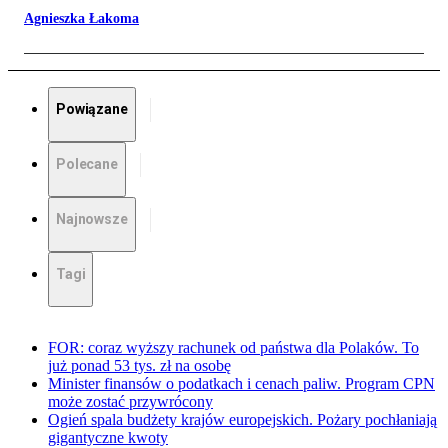
Agnieszka Łakoma
Powiązane
Polecane
Najnowsze
Tagi
FOR: coraz wyższy rachunek od państwa dla Polaków. To
już ponad 53 tys. zł na osobę
Minister finansów o podatkach i cenach paliw. Program CPN
może zostać przywrócony
Ogień spala budżety krajów europejskich. Pożary pochłaniają
gigantyczne kwoty