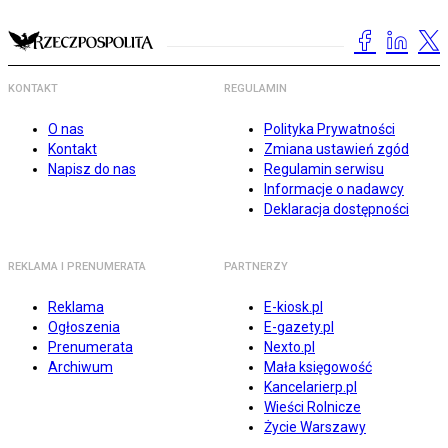
KONTAKT
REGULAMIN
O nas
Polityka Prywatności
Kontakt
Zmiana ustawień zgód
Napisz do nas
Regulamin serwisu
Informacje o nadawcy
Deklaracja dostępności
REKLAMA I PRENUMERATA
PARTNERZY
Reklama
E-kiosk.pl
Ogłoszenia
E-gazety.pl
Prenumerata
Nexto.pl
Archiwum
Mała księgowość
Kancelarierp.pl
Wieści Rolnicze
Życie Warszawy