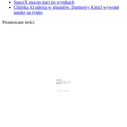
SpaceX mocno traci po wynikach
Chińska AI uderza w gigantów. Darmowy Kimi3 wywołał
panikę na rynku
Promowane treści