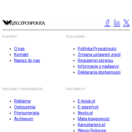
KONTAKT
REGULAMIN
O nas
Polityka Prywatności
Kontakt
Zmiana ustawień zgód
Napisz do nas
Regulamin serwisu
Informacje o nadawcy
Deklaracja dostępności
REKLAMA I PRENUMERATA
PARTNERZY
Reklama
E-kiosk.pl
Ogłoszenia
E-gazety.pl
Prenumerata
Nexto.pl
Archiwum
Mała księgowość
Kancelarierp.pl
Wieści Rolnicze