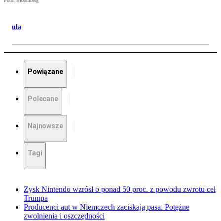
Foto: Bloomberg
ula
Powiązane
Polecane
Najnowsze
Tagi
Zysk Nintendo wzrósł o ponad 50 proc. z powodu zwrotu ceł
Trumpa
Producenci aut w Niemczech zaciskają pasa. Potężne
zwolnienia i oszczędności