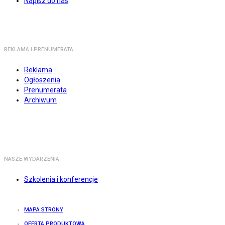
Napisz do nas
REKLAMA I PRENUMERATA
Reklama
Ogłoszenia
Prenumerata
Archiwum
NASZE WYDARZENIA
Szkolenia i konferencje
MAPA STRONY
OFERTA PRODUKTOWA