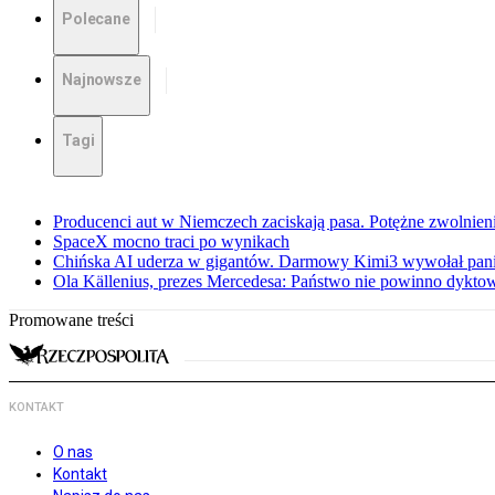
Polecane
Najnowsze
Tagi
Producenci aut w Niemczech zaciskają pasa. Potężne zwolnieni
SpaceX mocno traci po wynikach
Chińska AI uderza w gigantów. Darmowy Kimi3 wywołał pani
Ola Källenius, prezes Mercedesa: Państwo nie powinno dykto
Promowane treści
KONTAKT
O nas
Kontakt