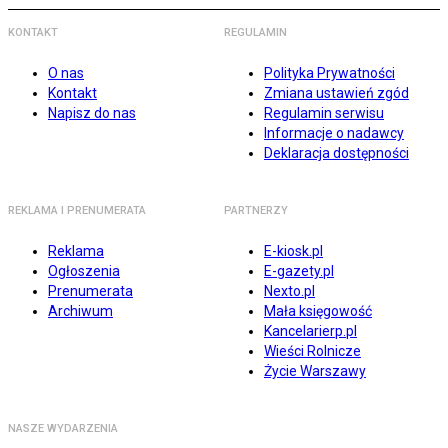
KONTAKT
REGULAMIN
O nas
Polityka Prywatności
Kontakt
Zmiana ustawień zgód
Napisz do nas
Regulamin serwisu
Informacje o nadawcy
Deklaracja dostępności
REKLAMA I PRENUMERATA
PARTNERZY
Reklama
E-kiosk.pl
Ogłoszenia
E-gazety.pl
Prenumerata
Nexto.pl
Archiwum
Mała księgowość
Kancelarierp.pl
Wieści Rolnicze
Życie Warszawy
NASZE WYDARZENIA