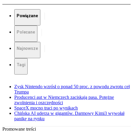
Powiązane
Polecane
Najnowsze
Tagi
Zysk Nintendo wzrósł o ponad 50 proc. z powodu zwrotu ceł
Trumpa
Producenci aut w Niemczech zaciskają pasa. Potężne
zwolnienia i oszczędności
SpaceX mocno traci po wynikach
Chińska AI uderza w gigantów. Darmowy Kimi3 wywołał
panikę na rynku
Promowane treści