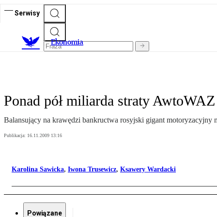
Serwisy
Ekonomia
Ponad pół miliarda straty AwtoWAZ
Balansujący na krawędzi bankructwa rosyjski gigant motoryzacyjny ma
Publikacja:
16.11.2009 13:16
Karolina Sawicka
,
Iwona Trusewicz
,
Ksawery Wardacki
Powiązane