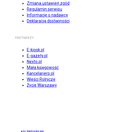
Zmiana ustawień zgód
Regulamin serwisu
Informacje o nadawcy
Deklaracja dostępności
PARTNERZY
E-kiosk.pl
E-gazety.pl
Nexto.pl
Mała księgowość
Kancelarierp.pl
Wieści Rolnicze
Życie Warszawy
KALENDARIUM