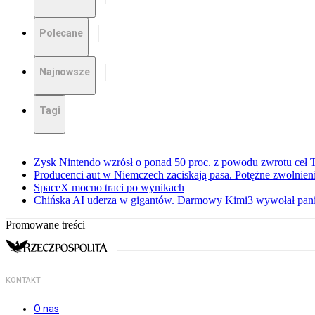
Polecane
Najnowsze
Tagi
Zysk Nintendo wzrósł o ponad 50 proc. z powodu zwrotu ceł
Producenci aut w Niemczech zaciskają pasa. Potężne zwolnieni
SpaceX mocno traci po wynikach
Chińska AI uderza w gigantów. Darmowy Kimi3 wywołał pani
Promowane treści
KONTAKT
O nas