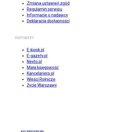
Zmiana ustawień zgód
Regulamin serwisu
Informacje o nadawcy
Deklaracja dostępności
PARTNERZY
E-kiosk.pl
E-gazety.pl
Nexto.pl
Mała księgowość
Kancelarierp.pl
Wieści Rolnicze
Życie Warszawy
KALENDARIUM