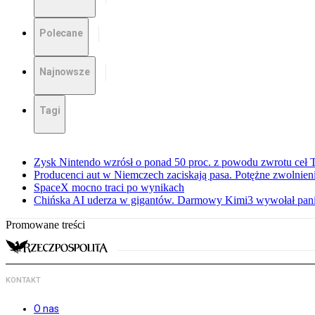
Polecane
Najnowsze
Tagi
Zysk Nintendo wzrósł o ponad 50 proc. z powodu zwrotu ceł
Producenci aut w Niemczech zaciskają pasa. Potężne zwolnieni
SpaceX mocno traci po wynikach
Chińska AI uderza w gigantów. Darmowy Kimi3 wywołał pani
Promowane treści
KONTAKT
O nas