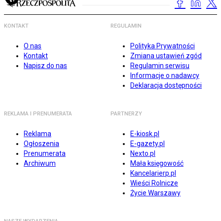
KONTAKT
REGULAMIN
O nas
Polityka Prywatności
Kontakt
Zmiana ustawień zgód
Napisz do nas
Regulamin serwisu
Informacje o nadawcy
Deklaracja dostępności
REKLAMA I PRENUMERATA
PARTNERZY
Reklama
E-kiosk.pl
Ogłoszenia
E-gazety.pl
Prenumerata
Nexto.pl
Archiwum
Mała księgowość
Kancelarierp.pl
Wieści Rolnicze
Życie Warszawy