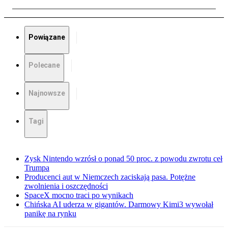
Powiązane
Polecane
Najnowsze
Tagi
Zysk Nintendo wzrósł o ponad 50 proc. z powodu zwrotu ceł
Trumpa
Producenci aut w Niemczech zaciskają pasa. Potężne
zwolnienia i oszczędności
SpaceX mocno traci po wynikach
Chińska AI uderza w gigantów. Darmowy Kimi3 wywołał
panikę na rynku