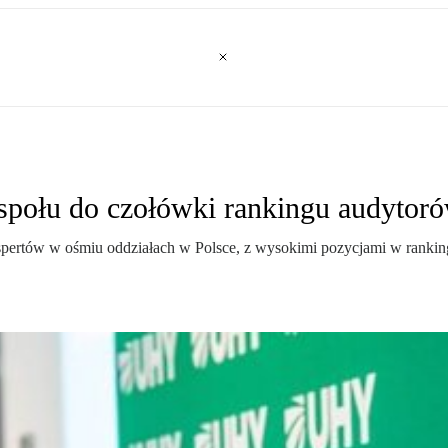
espołu do czołówki rankingu audytor
spertów w ośmiu oddziałach w Polsce, z wysokimi pozycjami w rankinga