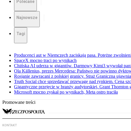
Polecane
Najnowsze
Tagi
Producenci aut w Niemczech zaciskają pasa. Potężne zwolnieni
SpaceX mocno traci po wynikach
Chińska AI uderza w gigantów. Darmowy Kimi3 wywołał pani
Ola Källenius, prezes Mercedesa: Państwo nie powinno dykto
Rosjanie zawracani z polskiej granicy. Straż Graniczna ujawn
Truth Social chce sprzedawać przewagę nad rynkiem. Cena sz
Gigantyczne przejęcie w branży audytorskiej. Grant Thornton
Microsoft mocno zyskał po wynikach, Meta ostro traciła
Promowane treści
KONTAKT