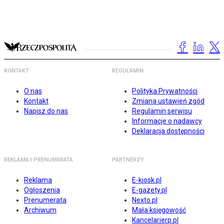
KONTAKT
REGULAMIN
O nas
Polityka Prywatności
Kontakt
Zmiana ustawień zgód
Napisz do nas
Regulamin serwisu
Informacje o nadawcy
Deklaracja dostępności
REKLAMA I PRENUMERATA
PARTNERZY
Reklama
E-kiosk.pl
Ogłoszenia
E-gazety.pl
Prenumerata
Nexto.pl
Archiwum
Mała księgowość
Kancelarierp.pl