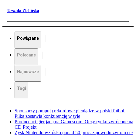
Urszula Zielińska
Powiązane
Polecane
Najnowsze
Tagi
Sponsorzy pompują rekordowe pieniądze w polski futbol.
Piłka zostawia konkurencję w tyle
Producenci gier jadą na Gamescom. Oczy rynku zwrócone na
CD Projekt
Zysk Nintendo wzrósł o ponad 50 proc. z powodu zwrotu ceł