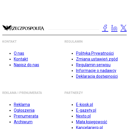
KONTAKT
REGULAMIN
O nas
Polityka Prywatności
Kontakt
Zmiana ustawień zgód
Napisz do nas
Regulamin serwisu
Informacje o nadawcy
Deklaracja dostępności
REKLAMA I PRENUMERATA
PARTNERZY
Reklama
E-kiosk.pl
Ogłoszenia
E-gazety.pl
Prenumerata
Nexto.pl
Archiwum
Mała księgowość
Kancelarierp.pl