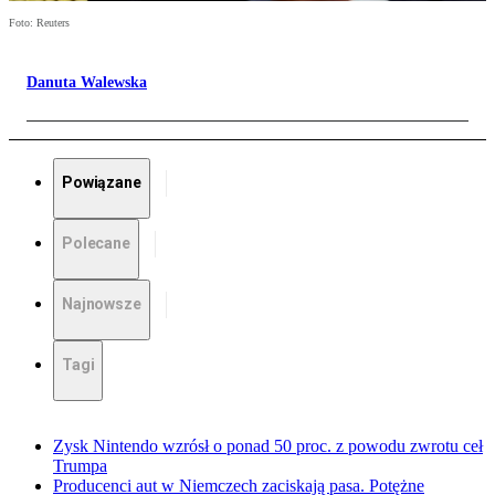
Foto: Reuters
Danuta Walewska
Powiązane
Polecane
Najnowsze
Tagi
Zysk Nintendo wzrósł o ponad 50 proc. z powodu zwrotu ceł
Trumpa
Producenci aut w Niemczech zaciskają pasa. Potężne