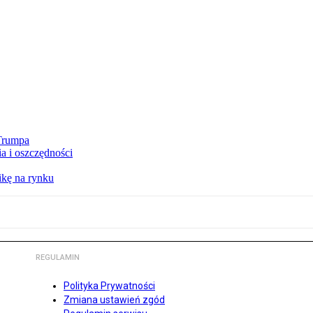
 Trumpa
a i oszczędności
kę na rynku
REGULAMIN
Polityka Prywatności
Zmiana ustawień zgód