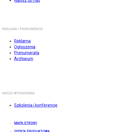
Napisz do nas
REKLAMA I PRENUMERATA
Reklama
Ogłoszenia
Prenumerata
Archiwum
NASZE WYDARZENIA
Szkolenia i konferencje
MAPA STRONY
OFERTA PRODUKTOWA