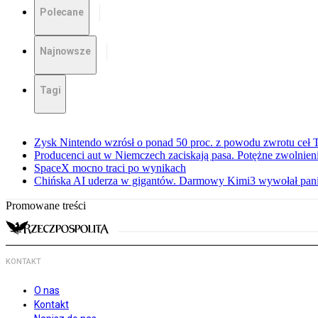
Polecane
Najnowsze
Tagi
Zysk Nintendo wzrósł o ponad 50 proc. z powodu zwrotu ceł
Producenci aut w Niemczech zaciskają pasa. Potężne zwolnieni
SpaceX mocno traci po wynikach
Chińska AI uderza w gigantów. Darmowy Kimi3 wywołał pani
Promowane treści
KONTAKT
O nas
Kontakt