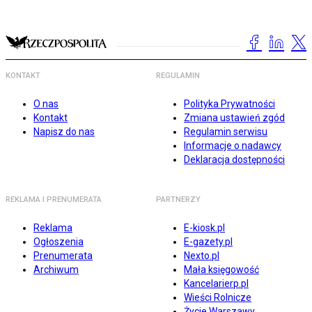
KONTAKT
REGULAMIN
O nas
Polityka Prywatności
Kontakt
Zmiana ustawień zgód
Napisz do nas
Regulamin serwisu
Informacje o nadawcy
Deklaracja dostępności
REKLAMA I PRENUMERATA
PARTNERZY
Reklama
E-kiosk.pl
Ogłoszenia
E-gazety.pl
Prenumerata
Nexto.pl
Archiwum
Mała księgowość
Kancelarierp.pl
Wieści Rolnicze
Życie Warszawy