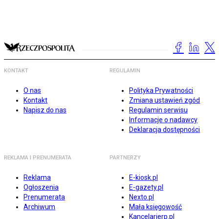
KONTAKT
REGULAMIN
O nas
Polityka Prywatności
Kontakt
Zmiana ustawień zgód
Napisz do nas
Regulamin serwisu
Informacje o nadawcy
Deklaracja dostępności
REKLAMA I PRENUMERATA
PARTNERZY
Reklama
E-kiosk.pl
Ogłoszenia
E-gazety.pl
Prenumerata
Nexto.pl
Archiwum
Mała księgowość
Kancelarierp.pl