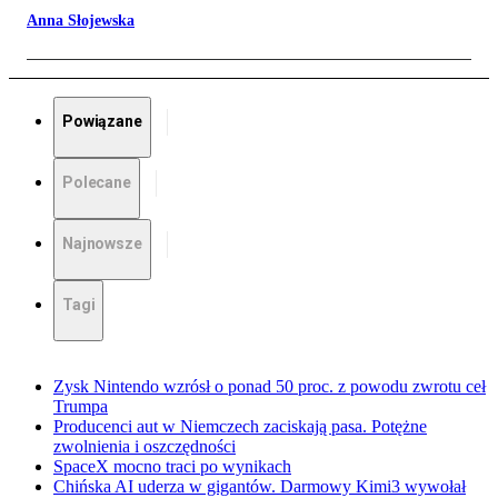
Anna Słojewska
Powiązane
Polecane
Najnowsze
Tagi
Zysk Nintendo wzrósł o ponad 50 proc. z powodu zwrotu ceł
Trumpa
Producenci aut w Niemczech zaciskają pasa. Potężne
zwolnienia i oszczędności
SpaceX mocno traci po wynikach
Chińska AI uderza w gigantów. Darmowy Kimi3 wywołał