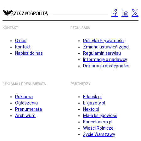
KONTAKT
REGULAMIN
O nas
Polityka Prywatności
Kontakt
Zmiana ustawień zgód
Napisz do nas
Regulamin serwisu
Informacje o nadawcy
Deklaracja dostępności
REKLAMA I PRENUMERATA
PARTNERZY
Reklama
E-kiosk.pl
Ogłoszenia
E-gazety.pl
Prenumerata
Nexto.pl
Archiwum
Mała księgowość
Kancelarierp.pl
Wieści Rolnicze
Życie Warszawy