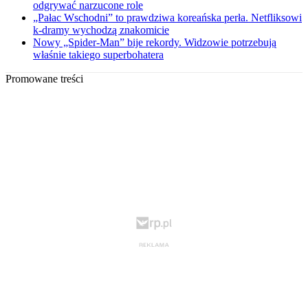
odgrywać narzucone role
„Pałac Wschodni” to prawdziwa koreańska perła. Netfliksowi
k-dramy wychodzą znakomicie
Nowy „Spider-Man” bije rekordy. Widzowie potrzebują
właśnie takiego superbohatera
Promowane treści