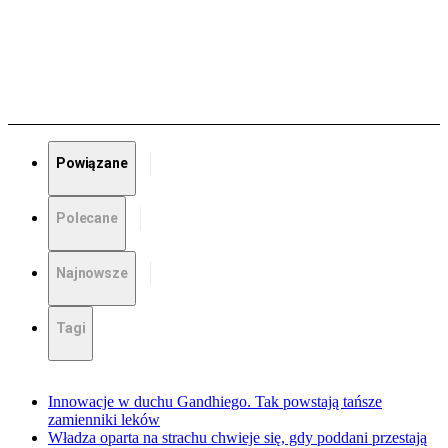
Powiązane
Polecane
Najnowsze
Tagi
Innowacje w duchu Gandhiego. Tak powstają tańsze
zamienniki leków
Władza oparta na strachu chwieje się, gdy poddani przestają